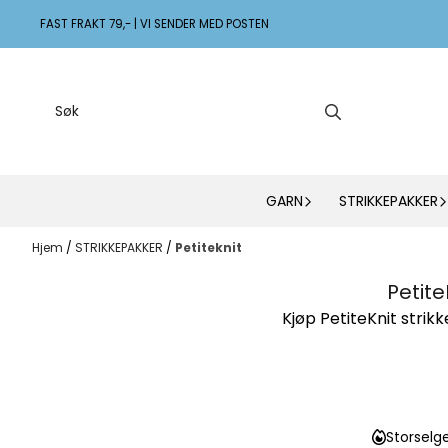
Hopp til innhold
FAST FRAKT 79,- | VI SENDER MED POSTEN
GARN
STRIKKEPAKKER
Hjem
/
STRIKKEPAKKER
/
Petiteknit
Petite
Kjøp PetiteKnit stri
Storselg