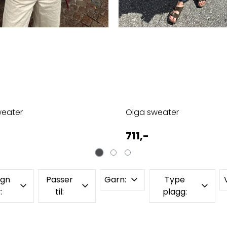
weater
Olga sweater
711,-
ign
Passer
Garn:
Type
:
til:
plagg: