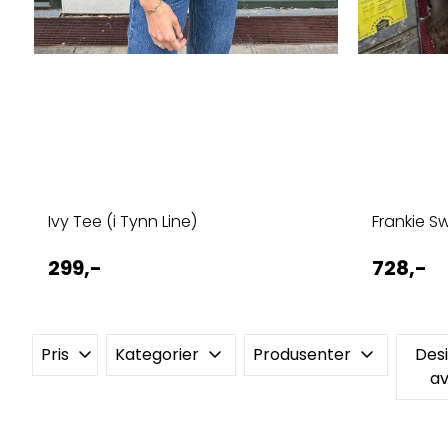
Ivy Tee (i Tynn Line)
Frankie S
299,-
728,-
Pris
Kategorier
Produsenter
Des
av