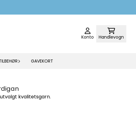
Konto
Handlevogn
TILBEHØR
GAVEKORT
ardigan
tvalgt kvalitetsgarn.