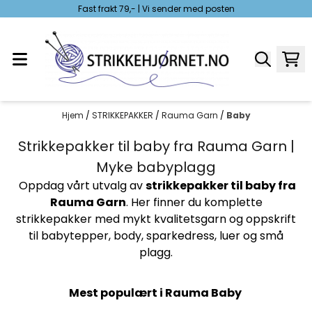
Fast frakt 79,- | Vi sender med posten
Hopp til innhold
Hjem
/
STRIKKEPAKKER
/
Rauma Garn
/
Baby
Strikkepakker til baby fra Rauma Garn |
Myke babyplagg
Oppdag vårt utvalg av
strikkepakker til baby fra
Rauma Garn
. Her finner du komplette
strikkepakker med mykt kvalitetsgarn og oppskrift
til babytepper, body, sparkedress, luer og små
plagg.
Mest populært i Rauma Baby