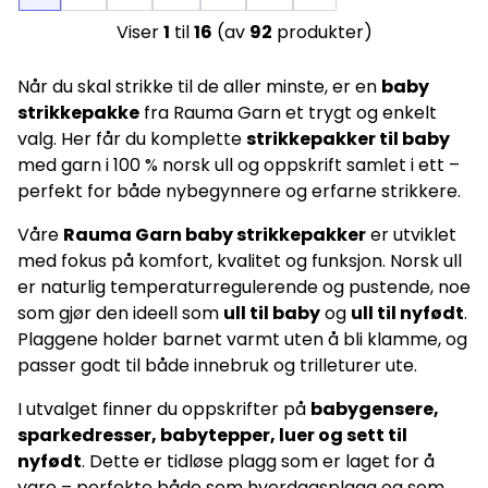
Viser
1
til
16
(av
92
produkter)
Når du skal strikke til de aller minste, er en
baby
strikkepakke
fra Rauma Garn et trygt og enkelt
valg. Her får du komplette
strikkepakker til baby
med garn i 100 % norsk ull og oppskrift samlet i ett –
perfekt for både nybegynnere og erfarne strikkere.
Våre
Rauma Garn baby strikkepakker
er utviklet
med fokus på komfort, kvalitet og funksjon. Norsk ull
er naturlig temperaturregulerende og pustende, noe
som gjør den ideell som
ull til baby
og
ull til nyfødt
.
Plaggene holder barnet varmt uten å bli klamme, og
passer godt til både innebruk og trilleturer ute.
I utvalget finner du oppskrifter på
babygensere,
sparkedresser, babytepper, luer og sett til
nyfødt
. Dette er tidløse plagg som er laget for å
vare – perfekte både som hverdagsplagg og som