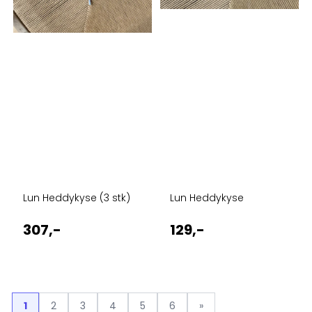
Lun Heddykyse (3 stk)
Lun Heddykyse
307,-
129,-
1
2
3
4
5
6
»