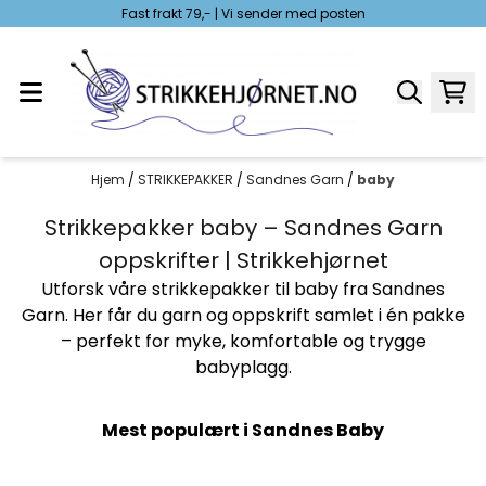
Fast frakt 79,- | Vi sender med posten
Hopp til innhold
Hjem
/
STRIKKEPAKKER
/
Sandnes Garn
/
baby
Strikkepakker baby – Sandnes Garn
oppskrifter | Strikkehjørnet
Utforsk våre strikkepakker til baby fra Sandnes
Garn. Her får du garn og oppskrift samlet i én pakke
– perfekt for myke, komfortable og trygge
babyplagg.
Mest populært i Sandnes Baby