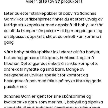
Viser
1
til
16
(av
37
produkter)
Leter du etter strikkepakker til baby fra Sandnes
Garn? Hos Strikkehjørnet finner du et stort utvalg av
ferdige strikkepakker med oppskrift til baby. Her får
du alt du trenger i én pakke – riktig mengde garn og
en tilpasset oppskrift, slik at du enkelt kan komme i
gang.
Våre baby-strikkepakker inkluderer alt fra bodyer,
bukser og gensere til tepper, hentesett og små
tilbehør. Dette gjør det enkelt å strikke komplette
antrekk til nyfødte og små barn. Mange av
designene er utviklet spesielt for komfort og
bevegelsesfrihet, med fokus på myke fibre og gode
passformer.
Sandnes Garn er kjent for sine skånsomme og
kvalitetsrike garn, som merinoull, babyull og alpakka
– perfekt til sart babyhud. Resultatet er plagg som