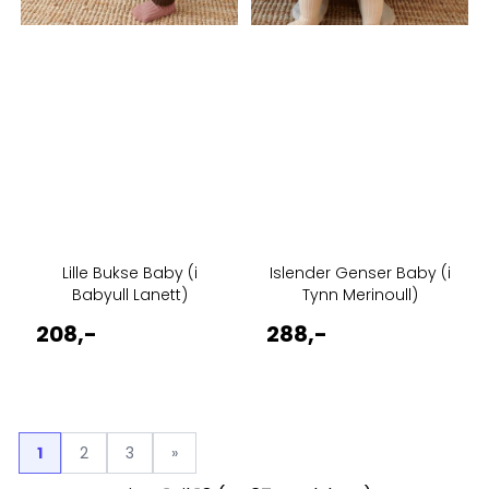
Lille Bukse Baby (i
Islender Genser Baby (i
Babyull Lanett)
Tynn Merinoull)
208,-
288,-
1
2
3
»