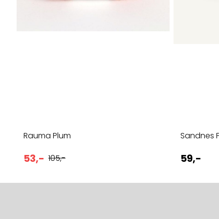
Rauma Plum
Sandnes P
53,-
59,-
105,-