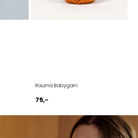
Rauma Babygarn
R
75,-
5