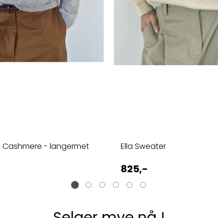
e Cashmere - langermet
Ella Sweater
825,-
Selger mye nå !