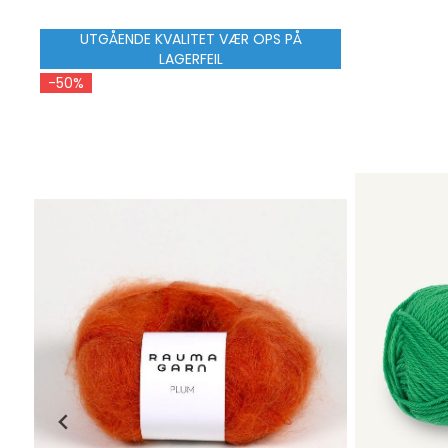
UTGÅENDE KVALITET VÆR OPS PÅ
LAGERFEIL
-50%